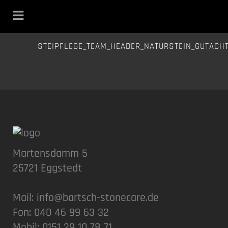
STEIPFLEGE_TEAM_HEADER_NATURSTEIN_GUTACH
Martensdamm 5
25721 Eggstedt
Mail:
info@bartsch-stonecare.de
Fon: 040 46 99 63 32
Mobil: 0151 29 10 78 71